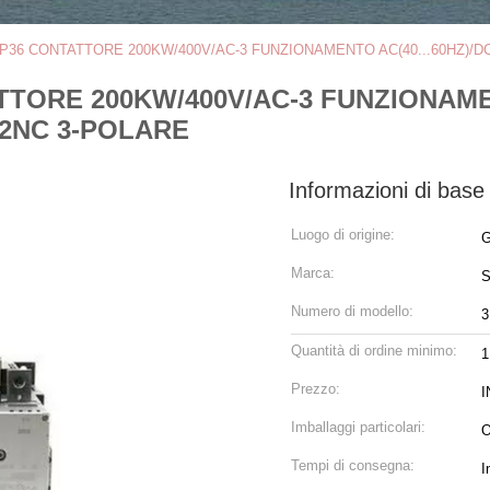
AP36 CONTATTORE 200KW/400V/AC-3 FUNZIONAMENTO AC(40...60HZ)/DC
TTORE 200KW/400V/AC-3 FUNZIONAMEN
+2NC 3-POLARE
Informazioni di base
Luogo di origine:
G
Marca:
Numero di modello:
3
Quantità di ordine minimo:
1
Prezzo:
I
Imballaggi particolari:
O
Tempi di consegna:
I