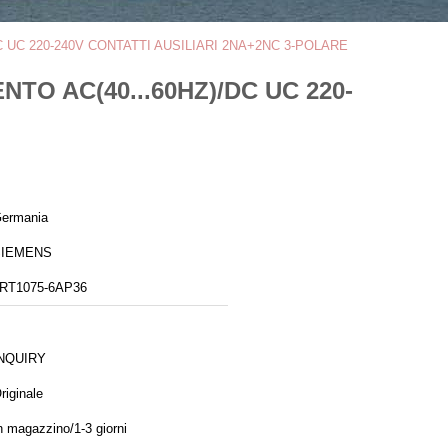
 UC 220-240V CONTATTI AUSILIARI 2NA+2NC 3-POLARE
TO AC(40...60HZ)/DC UC 220-
ermania
SIEMENS
RT1075-6AP36
NQUIRY
riginale
n magazzino/1-3 giorni