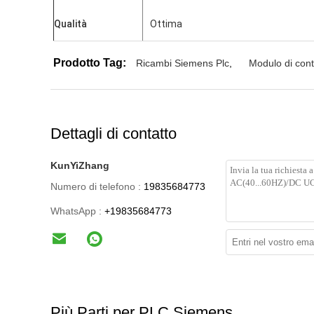
Qualità
Ottima
Prodotto Tag:
Ricambi Siemens Plc
,
Modulo di cont
Dettagli di contatto
KunYiZhang
Numero di telefono :
19835684773
WhatsApp :
+19835684773
Più Parti per PLC Siemens