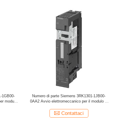
1-1GB00-
Numero di parte Siemens 3RK1301-1JB00-
per modulo
0AA2 Avvio elettromeccanico per il modulo di
comando dei freni
Contattaci