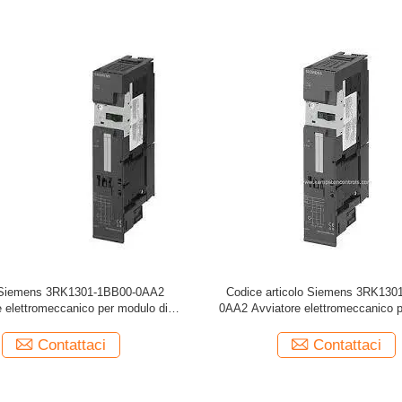
 Siemens 3RK1301-1BB00-0AA2
Codice articolo Siemens 3RK130
e elettromeccanico per modulo di
0AA2 Avviatore elettromeccanico 
controllo freno
di controllo freno
Contattaci
Contattaci