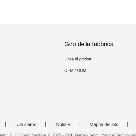
Giro della fabbrica
Linea di prodotti
OEM / ODM
m
Chi siamo
Notizie
Mappa del sito
nenti PLC Omron fornitore. © 2025 - 2026 Xiamen Tengyi Yangtai Technology C