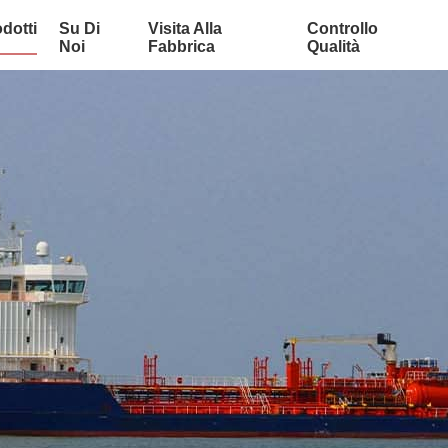
dotti
Su Di
Visita Alla
Controllo
Noi
Fabbrica
Qualità