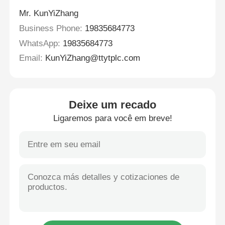
Mr. KunYiZhang
Business Phone:
19835684773
WhatsApp:
19835684773
Email:
KunYiZhang@ttytplc.com
Deixe um recado
Ligaremos para você em breve!