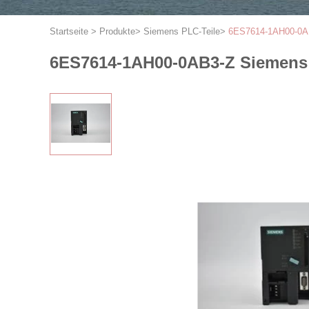
Startseite
>
Produkte
>
Siemens PLC-Teile
>
6ES7614-1AH00-0AB3
6ES7614-1AH00-0AB3-Z Siemens P