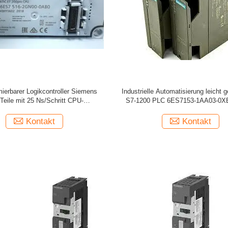
erbarer Logikcontroller Siemens
Industrielle Automatisierung leicht 
Teile mit 25 Ns/Schritt CPU-
S7-1200 PLC 6ES7153-1AA03-0XB
igkeit und 2 analogen Eingängen
KB Speicher
Kontakt
Kontakt