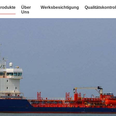
rodukte
Über
Werksbesichtigung
Qualitätskontrol
Uns