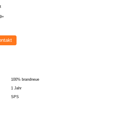
t
9+
ntakt
100% brandneue
1 Jahr
SPS