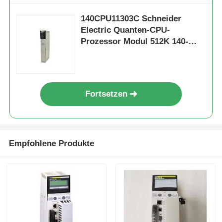
140CPU11303C Schneider
Werksbesichtigung
Electric Quanten-CPU-
Prozessor Modul 512K 140-
CPU-113-03
Qualitätskontrolle
Kontakt mit uns
Fortsetzen
Bitte um ein Angebot
Empfohlene Produkte
Omron SPS-Teile
Allen Bradley PLC-Teile
Siemens PLC-Teile