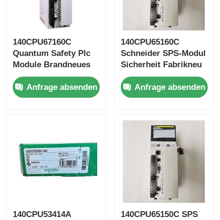
Yokogawa Stardom PLC
140CPU67160C
140CPU65160C
Quantum Safety Plc
Schneider SPS-Modul
Hima Safety Plc
Module Brandneues
Sicherheit Fabrikneu
Schnellversand über
Schneller Versand per
Anfrage absenden
Anfrage absenden
DHL oder FedEx
DHL oder FedEx
Foxboro PLC
ICS Triplex PLC
Woodward plc
Schneider PLC-Modul
Ge-Fanuc-Modul
140CPU53414A
140CPU65150C SPS