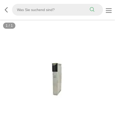
1
/
1