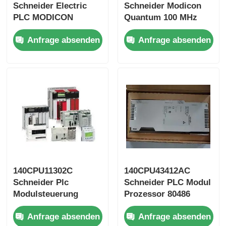
Schneider Electric
Schneider Modicon
PLC MODICON
Quantum 100 MHz
Bently Nevada-Modul
QUANTUM 100 MHz
Anfrage absenden
Anfrage absenden
Prosoft-Kommunikationsmodul
ABB-DCS-Steuerung
Honeywell DCS-Controller
Emerson-DCS-Steuerung
140CPU11302C
140CPU43412AC
Schneider Plc
Schneider PLC Modul
Modulsteuerung
Prozessor 80486
Modicon Quantum
Modicon Quantum 2
Anfrage absenden
Anfrage absenden
100 MHz
Modbus RS232