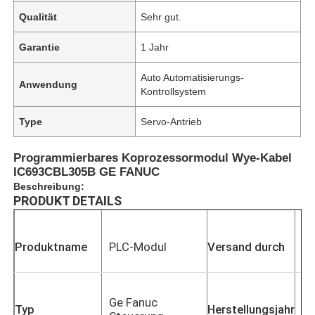
Qualität
Sehr gut.
Garantie
1 Jahr
Auto Automatisierungs-
Anwendung
Kontrollsystem
Type
Servo-Antrieb
Programmierbares Koprozessormodul Wye-Kabel
IC693CBL305B GE FANUC
Beschreibung:
PRODUKT DETAILS
DH
Produktname
PLC-Modul
Versand durch
T
Ge Fanuc
Typ
Herstellungsjahr
2