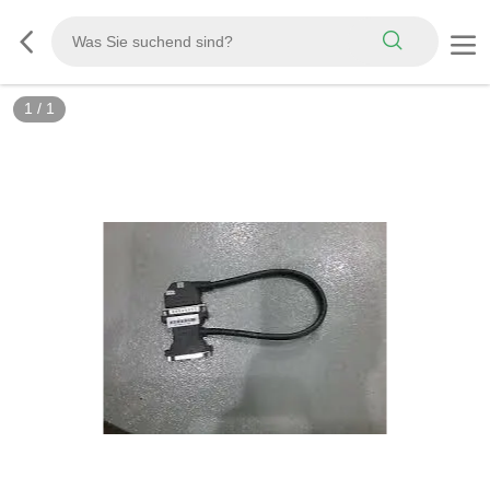
1
/
1