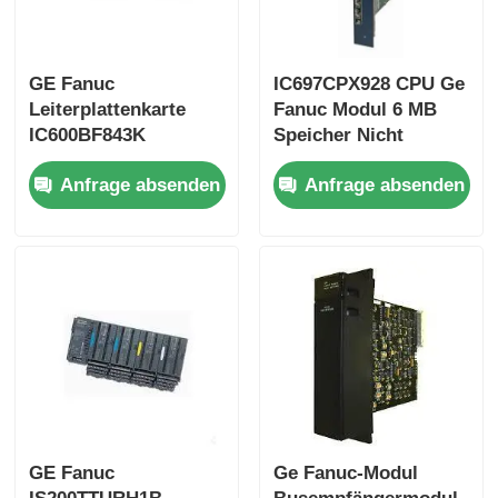
Bently Nevada-Modul
GE Fanuc
IC697CPX928 CPU Ge
Leiterplattenkarte
Fanuc Modul 6 MB
Prosoft-Kommunikationsmodul
IC600BF843K
Speicher Nicht
44A717106-014
genutzt OVP
Anfrage absenden
Anfrage absenden
Analogeingangsmodul
IC697CPX928
ABB-DCS-Steuerung
Honeywell DCS-Controller
Emerson-DCS-Steuerung
GE Fanuc
Ge Fanuc-Modul