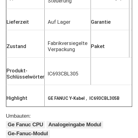
Steuerung
Lieferzeit
Auf Lager
Garantie
1 
Fabrikversiegelte
Zustand
Paket
Or
Verpackung
Produkt-
IC693CBL305
Schlüsselwörter
Zu Hause
Highlight
,
GE FANUC Y-Kabel
IC693CBL305B
Umbauten:
Produkte
Ge Fanuc CPU
Analogeingabe Modul
Ge-Fanuc-Modul
Über uns