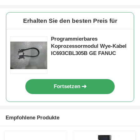
Werksbesichtigung
Erhalten Sie den besten Preis für
Qualitätskontrolle
Programmierbares
Koprozessormodul Wye-Kabel
IC693CBL305B GE FANUC
Kontakt mit uns
Bitte um ein Angebot
Fortsetzen
Omron SPS-Teile
Allen Bradley PLC-Teile
Empfohlene Produkte
Siemens PLC-Teile