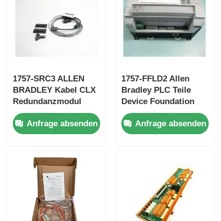
Yokogawa Stardom PLC
Hima Safety Plc
1757-SRC3 ALLEN
1757-FFLD2 Allen
Foxboro PLC
BRADLEY Kabel CLX
Bradley PLC Teile
Redundanzmodul
Device Foundation
Neues in der Box
Fieldbus Linking
ICS Triplex PLC
Anfrage absenden
Anfrage absenden
Device
Woodward plc
Schneider PLC-Modul
Ge-Fanuc-Modul