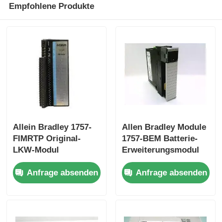
Empfohlene Produkte
Werksbesichtigung
Qualitätskontrolle
Kontakt mit uns
Bitte um ein Angebot
Allein Bradley 1757-
Allen Bradley Module
FIMRTP Original-
1757-BEM Batterie-
LKW-Modul
Erweiterungsmodul
Omron SPS-Teile
Schnellversand
Anfrage absenden
Anfrage absenden
Allen Bradley PLC-Teile
Siemens PLC-Teile