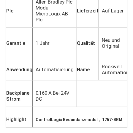
Allen Bradley Plc
Modul
Plc
Lieferzeit
Auf Lager
MicroLogix AB
Plc
Neu und
Garantie
1 Jahr
Qualität
Original
Rockwell
Anwendung
Automatisierung
Name
Automation
Backplane
0,160 A Bei 24V
Strom
DC
Highlight
,
ControlLogix Redundanzmodul
1757-SRM