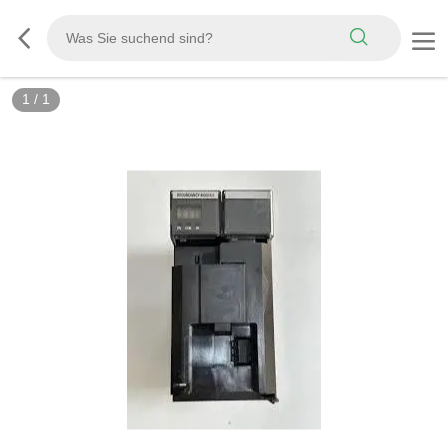
1
/
1