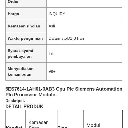
Order
Harga
INQUIRY
Kemasan rincian
Asli
Waktu pengiriman
Dalam stok/1-3 hari
Syarat-syarat
T/t
pembayaran
Menyediakan
99+
kemampuan
6ES7614-1AH01-0AB3 Cpu Plc Siemens Automation
Plc Processor Module
Deskripsi:
DETAIL PRODUK
Kemasan
Modul
Kondisi
Segel
Tipe