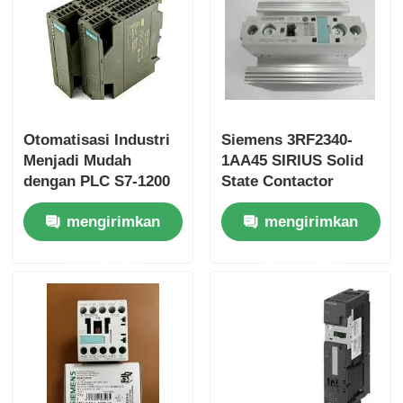
Yokogawa Stardom PLC
Hima Keselamatan Plc
Otomatisasi Industri
Siemens 3RF2340-
Menjadi Mudah
1AA45 SIRIUS Solid
Foxboro PLC
dengan PLC S7-1200
State Contactor
6ES7153-1AA03-0XB0
ICS Triplex PLC
mengirimkan
mengirimkan
dan Memori 50 KB
permintaan
permintaan
Woodward PLC
Modul PLC Schneider
Modul GE Fanuc