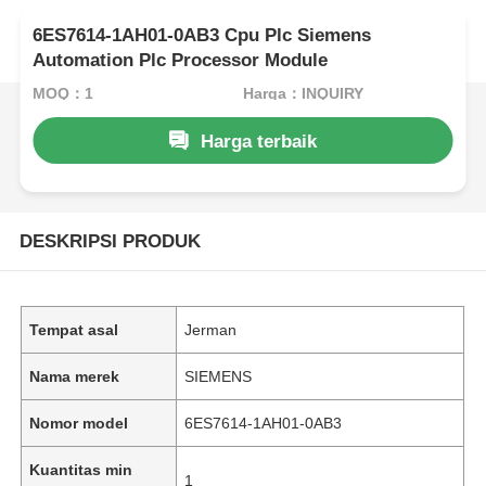
6ES7614-1AH01-0AB3 Cpu Plc Siemens
Automation Plc Processor Module
MOQ：1
Harga：INQUIRY
Harga terbaik
DESKRIPSI PRODUK
Tempat asal
Jerman
Nama merek
SIEMENS
Nomor model
6ES7614-1AH01-0AB3
Kuantitas min
1