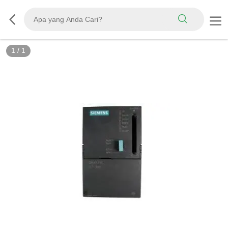
1
/
1