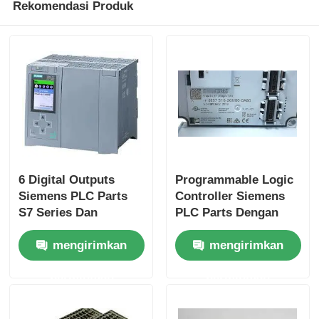
Rekomendasi Produk
Wisata pabrik
Kontrol kualitas
Hubungi kami
Quote request suatu
6 Digital Outputs
Programmable Logic
Siemens PLC Parts
Controller Siemens
S7 Series Dan
PLC Parts Dengan
Bagian PLC Omron
Original Untuk
Kecepatan CPU 25
mengirimkan
mengirimkan
Kinerja
Ns/langkah Dan 2
Input Analog
Allen Bradley PLC Parts
permintaan
permintaan
Bagian PLC Siemens