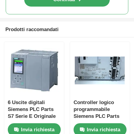
Visita alla fabbrica
Prodotti raccomandati
Controllo Qualità
Contattaci
Richiedi un preventivo
Componenti PLC Omron
6 Uscite digitali
Controller logico
Siemens PLC Parts
programmabile
Allen Bradley PLC Parts
S7 Serie E Originale
Siemens PLC Parts
Per prestazioni
con velocità di 25
Invia richiesta
Invia richiesta
Ns/step CPU e 2
Parti per PLC Siemens