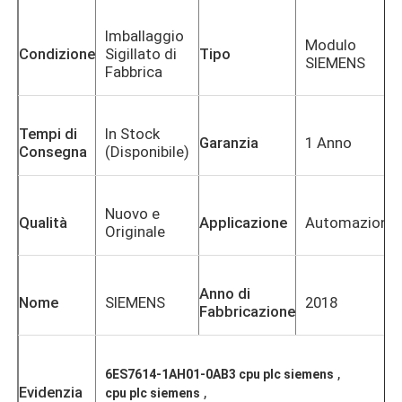
Imballaggio
Modulo
Condizione
Sigillato di
Tipo
SIEMENS
Fabbrica
Tempi di
In Stock
Garanzia
1 Anno
Consegna
(Disponibile)
Nuovo e
Qualità
Applicazione
Automazione
Originale
Anno di
Nome
SIEMENS
2018
Fabbricazione
,
6ES7614-1AH01-0AB3 cpu plc siemens
Evidenzia
,
cpu plc siemens