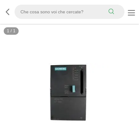
1
/
1