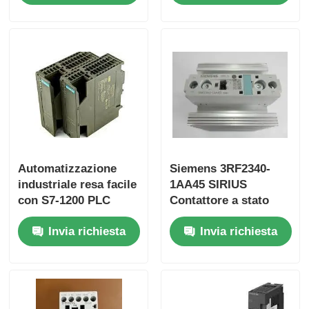
ingressi analogici
Yokogawa Stardom PLC
Hima Safety Plc
Foxboro SpA
SpA Triplex del ICS
Automatizzazione
Siemens 3RF2340-
industriale resa facile
1AA45 SIRIUS
con S7-1200 PLC
Contattore a stato
Plc di Woodward
6ES7153-1AA03-0XB0
solido
Invia richiesta
Invia richiesta
e 50 KB di memoria
Modulo dello SpA di Schneider
Modulo Ge Fanuc