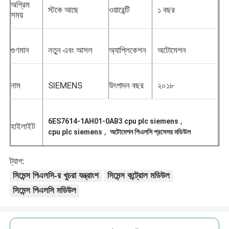
অগ্রিম
স্টকে আছে
ওয়ারেন্টি
১ বছর
সময়
গুণমান
নতুন এবং আসল
অ্যাপ্লিকেশন
অটোমেশন
নাম
SIEMENS
উৎপাদন বছর
২০১৮
,
6ES7614-1AH01-0AB3 cpu plc siemens
হাইলাইট
,
cpu plc siemens
অটোমেশন পিএলসি প্রসেসর মডিউল
ট্যাগ:
সিমেন্স পিএলসি-র খুচরা যন্ত্রাংশ
সিমেন্স কন্ট্রোল মডিউল
সিমেন্স পিএলসি মডিউল