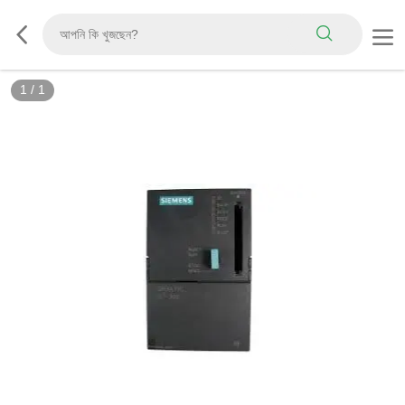
1
/
1