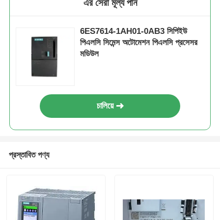
এর সেরা মূল্য পান
6ES7614-1AH01-0AB3 সিপিইউ
পিএলসি সিমেন্স অটোমেশন পিএলসি প্রসেসর
মডিউল
চালিয়ে
প্রস্তাবিত পণ্য
বাড়ি
পণ্য
আমাদের সম্পর্কে