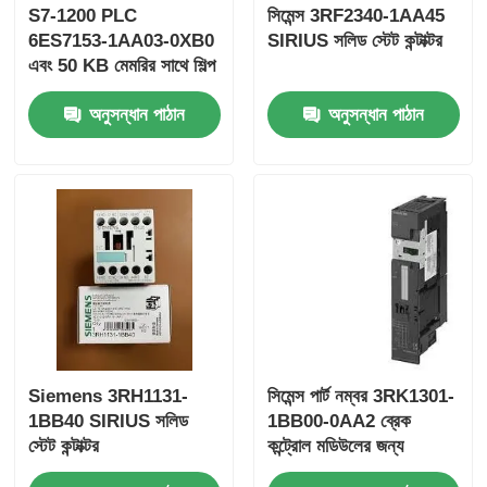
S7-1200 PLC
সিমেন্স 3RF2340-1AA45
6ES7153-1AA03-0XB0
SIRIUS সলিড স্টেট কন্টাক্টর
ইয়োকোগাওয়া স্টারডম পিএলসি
এবং 50 KB মেমরির সাথে শিল্প
স্বয়ংক্রিয়করণ সহজ করা হয়েছে
অনুসন্ধান পাঠান
অনুসন্ধান পাঠান
হিমা সেফটি পিএলসি
ফক্সবোরো পিএলসি
আইসিএস ট্রিপলেক্স পিএলসি
উডওয়ার্ড পিএলসি
Siemens 3RH1131-
সিমেন্স পার্ট নম্বর 3RK1301-
স্নাইডার পিএলসি মডিউল
1BB40 SIRIUS সলিড
1BB00-0AA2 ব্রেক
স্টেট কন্টাক্টর
কন্ট্রোল মডিউলের জন্য
জিই ফ্যানুক মডিউল
ইলেক্ট্রোমেকানিক্যাল স্টার্টার