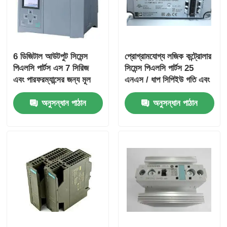
কারখানা ভ্রমণ
6 ডিজিটাল আউটপুট সিমেন্স
প্রোগ্রামযোগ্য লজিক কন্ট্রোলার
মান নিয়ন্ত্রণ
পিএলসি পার্টস এস 7 সিরিজ
সিমেন্স পিএলসি পার্টস 25
এবং পারফরম্যান্সের জন্য মূল
এনএস / ধাপ সিপিইউ গতি এবং
2 এনালগ ইনপুট সহ
আমাদের সাথে যোগাযোগ করুন
অনুসন্ধান পাঠান
অনুসন্ধান পাঠান
উদ্ধৃতির জন্য আবেদন
ওম্রন পিএলসি পার্টস
অ্যালেন ব্র্যাডলি পিএলসি পার্টস
সিমেন্স পিএলসি অংশ