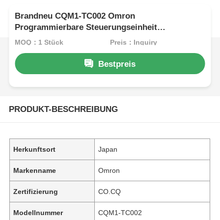
Brandneu CQM1-TC002 Omron
Programmierbare Steuerungseinheit
CQM1TC002 1 Jahr Garantie
MOQ：1 Stück
Preis：Inquiry
Bestpreis
PRODUKT-BESCHREIBUNG
Herkunftsort
Japan
Markenname
Omron
Zertifizierung
CO.CQ
Modellnummer
CQM1-TC002