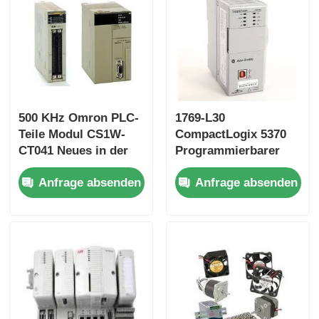
Yokogawa Stardom PLC
Hima Safety Plc
500 KHz Omron PLC-
1769-L30
Foxboro PLC
Teile Modul CS1W-
CompactLogix 5370
CT041 Neues in der
Programmierbarer
Box CS1WCT041
Automatisierungs-
ICS Triplex PLC
Anfrage absenden
Anfrage absenden
Controller
Woodward plc
Schneider PLC-Modul
Ge-Fanuc-Modul