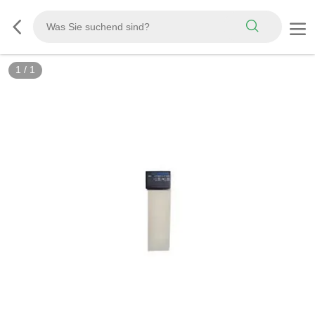
1
/
1