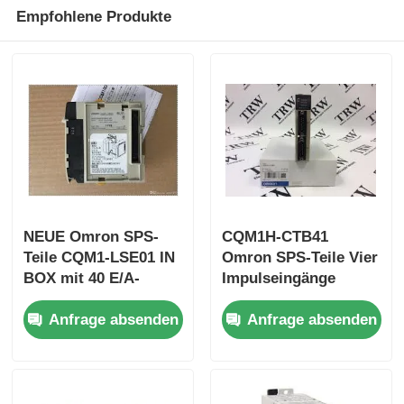
Empfohlene Produkte
Werksbesichtigung
Qualitätskontrolle
Kontakt mit uns
Bitte um ein Angebot
NEUE Omron SPS-
CQM1H-CTB41
Teile CQM1-LSE01 IN
Omron SPS-Teile Vier
BOX mit 40 E/A-
Impulseingänge
Omron SPS-Teile
Punkten
Hochgeschwindigkeitszäh
Anfrage absenden
Anfrage absenden
Innen
Allen Bradley PLC-Teile
Siemens PLC-Teile